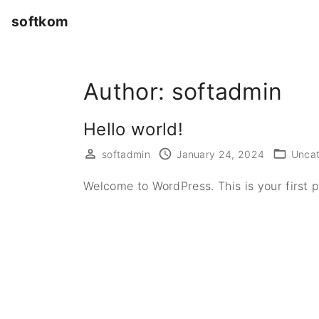
S
softkom
k
i
p
Author:
softadmin
t
o
c
Hello world!
o
softadmin
January 24, 2024
Uncat
n
t
Welcome to WordPress. This is your first pos
e
n
t